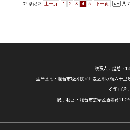
37 条记录
上一页
1
2
3
4
5
下一页
共 
联系人：赵总（133-
生产基地：烟台市经济技术开发区潮水镇六十里
公司电话：05
展厅地址 ：烟台市芝罘区通姜路11-