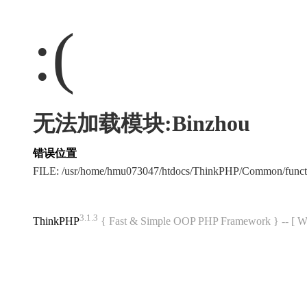
:(
无法加载模块:Binzhou
错误位置
FILE: /usr/home/hmu073047/htdocs/ThinkPHP/Common/func
3.1.3
ThinkPHP
{ Fast & Simple OOP PHP Framework } -- 