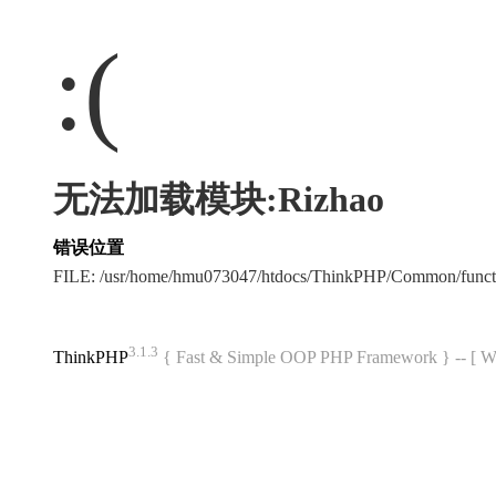
:(
无法加载模块:Rizhao
错误位置
FILE: /usr/home/hmu073047/htdocs/ThinkPHP/Common/func
3.1.3
ThinkPHP
{ Fast & Simple OOP PHP Framework } -- 